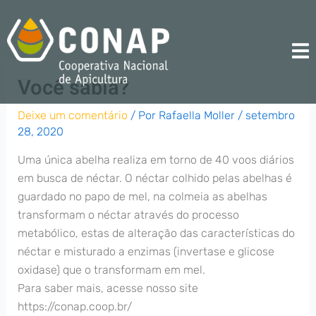
Ir
para
o
conteúdo
Você sabia?
Deixe um comentário
/ Por
Rafaella Moller
/
setembro
28, 2020
Uma única abelha realiza em torno de 40 voos diários
em busca de néctar. O néctar colhido pelas abelhas é
guardado no papo de mel, na colmeia as abelhas
transformam o néctar através do processo
metabólico, estas de alteração das características do
néctar e misturado a enzimas (invertase e glicose
oxidase) que o transformam em mel.
Para saber mais, acesse nosso site
https://conap.coop.br/