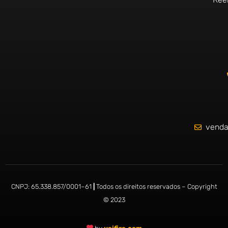
o
o
k
-
f
venda
CNPJ:
65.338.857/0001
–
61
|
Todos os direitos reservados – Copyright
© 2023