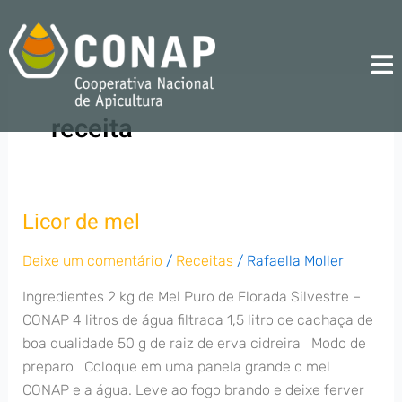
Ir
para
o
conteúdo
receita
Licor de mel
Licor
de
Deixe um comentário
/
Receitas
/
Rafaella Moller
mel
Ingredientes 2 kg de Mel Puro de Florada Silvestre –
CONAP 4 litros de água filtrada 1,5 litro de cachaça de
boa qualidade 50 g de raiz de erva cidreira Modo de
preparo Coloque em uma panela grande o mel
CONAP e a água. Leve ao fogo brando e deixe ferver