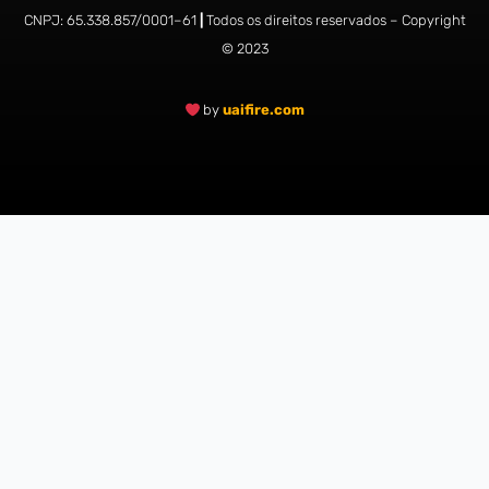
CNPJ:
65.338.857/0001
–
61
|
Todos os direitos reservados – Copyright
© 2023
by
uaifire.com