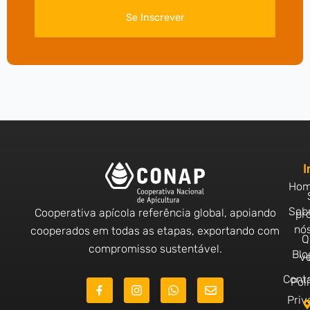
Se Inscrever
I
Ho
Sob
Cooperativa apícola referência global, apoiando
pr
nó
cooperados em todas as etapas, exportando com
Q
compromisso sustentável.
Blo
v
Cont
J
I
W
E
Polí
k
n
h
n
Priv
i
s
a
v