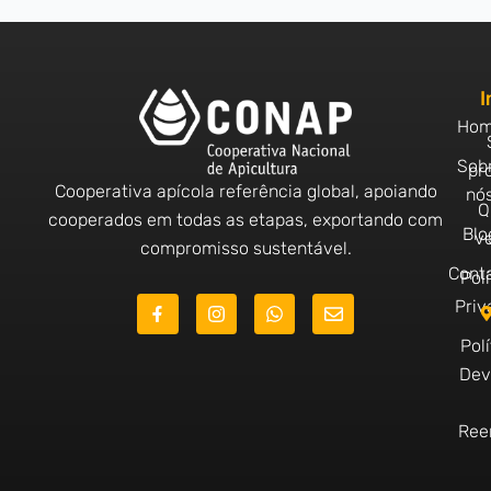
I
Ho
Sob
pr
Cooperativa apícola referência global, apoiando
nó
Q
cooperados em todas as etapas, exportando com
Blo
v
compromisso sustentável.
Cont
Polí
J
I
W
E
Priv
k
n
h
n
i
s
a
v
Polí
-
t
t
e
Dev
f
a
s
l
a
g
a
o
c
r
p
p
e
a
p
e
Ree
b
m
o
o