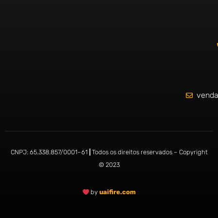
k
-
f
venda
CNPJ:
65.338.857/0001
–
61
|
Todos os direitos reservados – Copyright
© 2023
by
uaifire.com