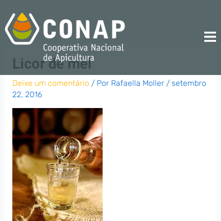
Ir
para
o
conteúdo
Licor de mel
Deixe um comentário
/ Por
Rafaella Moller
/
setembro
22, 2016