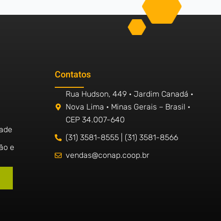
Contatos
Rua Hudson, 449 • Jardim Canadá •
Nova Lima • Minas Gerais – Brasil •
CEP 34.007-640
dade
(31) 3581-8555 | (31) 3581-8566
ão e
vendas@conap.coop.br