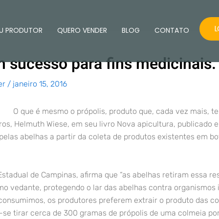
L
U PRODUTOR
QUERO VENDER
BLOG
CONTATO
 sucesso para fins medicinais.
er
/
janeiro 15, 2016
O que é mesmo o própolis, produto que, cada vez mais, t
ros, Helmuth Wiese, em seu livro Nova apicultura, publicado e
pelas abelhas a partir da coleta de produtos existentes em b
Estadual de Campinas, afirma que “as abelhas retiram essa res
mo vedante, protegendo o lar das abelhas contra organismos 
consumimos, os produtores preferem extrair o produto das co
e-se tirar cerca de 300 gramas de própolis de uma colmeia por