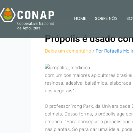
Ir
para
HOME
SOBRE NÓS
SO
o
conteúdo
Própolis é usado com
Deixe um comentário
/ Por
Rafaella Moll
com um dos maiores apicultores brasilei
resinosa, adesiva, balsâmica, elaborada 
dos vegetais”.
O professor Yong Park, da Universidade 
colmeia. Dessa forma, o própolis age co
emenda: “Para conseguir o própolis que 
nas plantas. Só para dar uma ideia, pod