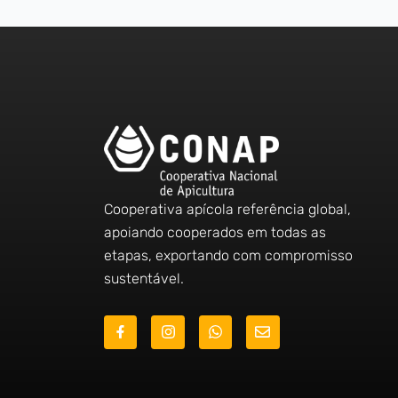
Cooperativa apícola referência global,
apoiando cooperados em todas as
etapas, exportando com compromisso
sustentável.
J
I
W
E
k
n
h
n
i
s
a
v
-
t
t
e
f
a
s
l
a
g
a
o