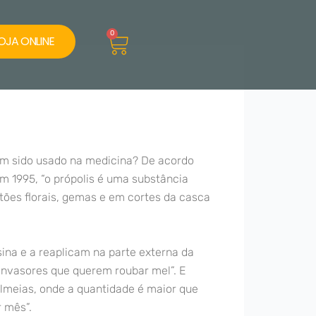
Cart
0
OJA ONLINE
em sido usado na medicina? De acordo
m 1995, “o própolis é uma substância
otões florais, gemas e em cortes da casca
ina e a reaplicam na parte externa da
invasores que querem roubar mel”. E
lmeias, onde a quantidade é maior que
 mês”.