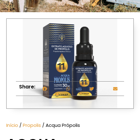
Share:
Início
/
Propolis
/ Acqua Própolis