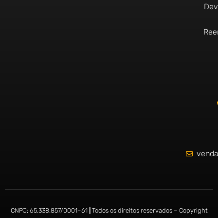
a
g
a
o
Dev
c
r
p
p
e
a
p
e
b
m
Ree
o
o
k
-
f
venda
CNPJ:
65.338.857/0001
–
61
|
Todos os direitos reservados – Copyright