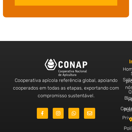
I
Ho
Sob
Cooperativa apícola referência global, apoiando
pr
nó
cooperados em todas as etapas, exportando com
Q
compromisso sustentável.
Blo
v
Cont
J
I
W
E
Polí
k
n
h
n
Priv
i
s
a
v
-
t
t
e
Polí
f
a
s
l