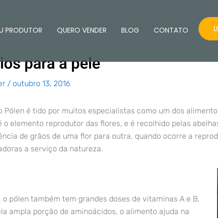
L
U PRODUTOR
QUERO VENDER
BLOG
CONTATO
ios para a pele
er
/
outubro 13, 2016
 o Pólen é tido por muitos especialistas como um dos aliment
é o elemento reprodutor das flores, e é recolhido pelas abelh
ência de grãos de uma flor para outra, quando ocorre a repro
adoras a serviço da natureza.
, o pólen também tem grandes doses de vitaminas A e B,
la ampla porção de aminoácidos, o alimento ajuda na