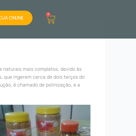
Cart
0
OJA ONLINE
os naturais mais completos, devido às
as, que ingerem cerca de dois terços do
dução, é chamado de polinização, e a