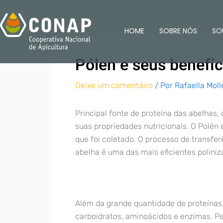
Ir
para
HOME
SOBRE NÓS
SO
o
conteúdo
Pólen e seus benefíc
Deixe um comentário
/ Por
Rafaella Moll
Principal fonte de proteína das abelhas,
suas propriedades nutricionais. O Polén 
que foi coletado. O processo de transfer
abelha é uma das mais eficientes poliniz
Além da grande quantidade de proteínas
carboidratos, aminoácidos e enzimas. Pe