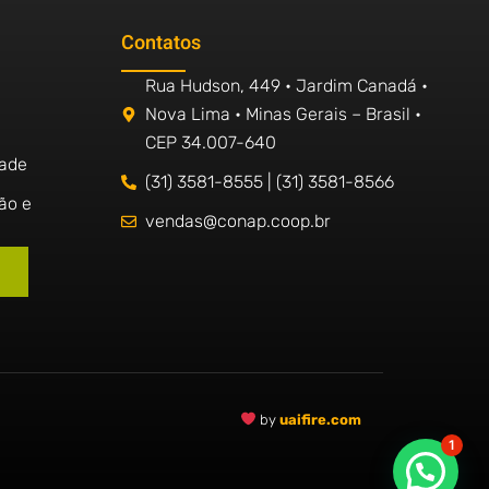
Contatos
Rua Hudson, 449 • Jardim Canadá •
Nova Lima • Minas Gerais – Brasil •
CEP 34.007-640
dade
(31) 3581-8555 | (31) 3581-8566
ão e
vendas@conap.coop.br
by
uaifire.com
1