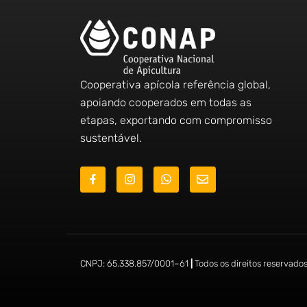
Cooperativa apícola referência global,
apoiando cooperados em todas as
etapas, exportando com compromisso
sustentável.
J
I
W
E
k
n
h
n
i
s
a
v
-
t
t
e
f
a
s
l
a
g
a
o
c
r
p
p
e
a
p
e
b
m
CNPJ:
65.338.857/0001
–
61
|
Todos os direitos reservado
o
o
k