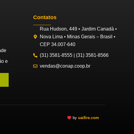
Contatos
Rua Hudson, 449 • Jardim Canadá •
Nova Lima • Minas Gerais – Brasil •
CEP 34.007-640
ade
(31) 3581-8555 | (31) 3581-8566
ão e
vendas@conap.coop.br
by
uaifire.com