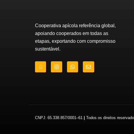
Cooperativa apícola referência global,
apoiando cooperados em todas as
etapas, exportando com compromisso
sustentável.
J
I
W
E
k
n
h
n
i
s
a
v
-
t
t
e
f
a
s
l
a
g
a
o
c
r
p
p
e
a
p
e
b
m
o
o
CNPJ:
65.338.857/0001
–
61
|
Todos os direitos reservad
k
-
f