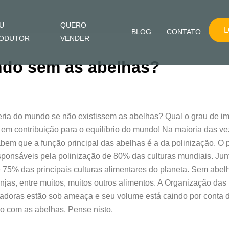
U
QUERO
L
BLOG
CONTATO
ODUTOR
VENDER
ndo sem as abelhas?
eria do mundo se não existissem as abelhas? Qual o grau de im
em contribuição para o equilíbrio do mundo! Na maioria das 
m que a função principal das abelhas é a da polinização. O p
ponsáveis pela polinização de 80% das culturas mundiais. Jun
75% das principais culturas alimentares do planeta. Sem abelha
jas, entre muitos, muitos outros alimentos. A Organização da
nizadoras estão sob ameaça e seu volume está caindo por conta
o com as abelhas. Pense nisto.