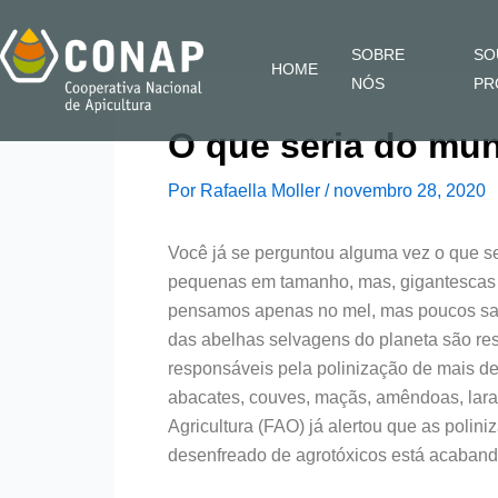
Ir
para
SOBRE
SO
HOME
o
NÓS
PR
conteúdo
O que seria do mu
Por
Rafaella Moller
/
novembro 28, 2020
Você já se perguntou alguma vez o que s
pequenas em tamanho, mas, gigantescas 
pensamos apenas no mel, mas poucos sabe
das abelhas selvagens do planeta são res
responsáveis pela polinização de mais de 
abacates, couves, maçãs, amêndoas, laran
Agricultura (FAO) já alertou que as poli
desenfreado de agrotóxicos está acaband