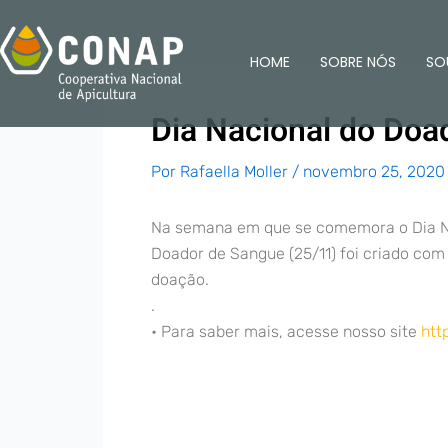
Ir
para
HOME
SOBRE NÓS
SO
o
conteúdo
Dia Nacional do Doa
Por
Rafaella Moller
/
novembro 25, 2020
Na semana em que se comemora o Dia Nac
Doador de Sangue (25/11) foi criado com
doação.
.
• Para saber mais, acesse nosso site
htt