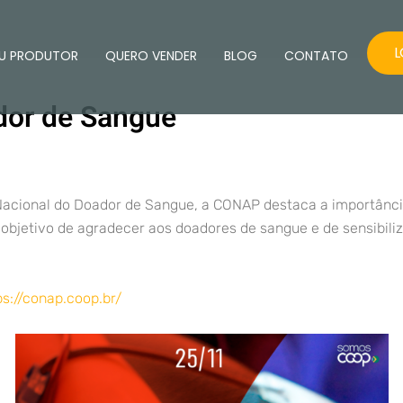
L
U PRODUTOR
QUERO VENDER
BLOG
CONTATO
dor de Sangue
ional do Doador de Sangue, a CONAP destaca a importância 
 objetivo de agradecer aos doadores de sangue e de sensibili
ps://conap.coop.br/