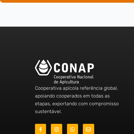
Cooperativa apícola referência global,
apoiando cooperados em todas as
etapas, exportando com compromisso
sustentável.
J
I
W
E
k
n
h
n