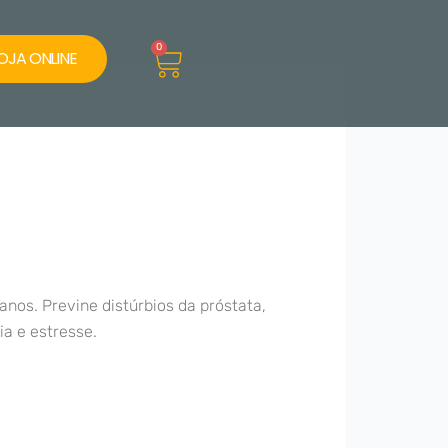
Cart
0
OJA ONLINE
anos. Previne distúrbios da próstata,
ia e estresse.