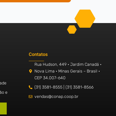
Contatos
Rua Hudson, 449 • Jardim Canadá •
Nova Lima • Minas Gerais – Brasil •
CEP 34.007-640
dade
(31) 3581-8555 | (31) 3581-8566
ão e
vendas@conap.coop.br