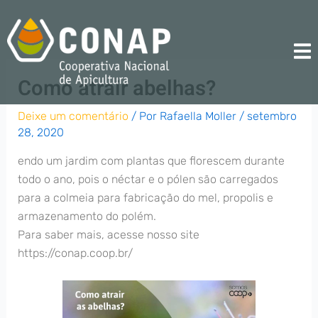
Ir
para
o
conteúdo
Como atrair abelhas?
Deixe um comentário
/ Por
Rafaella Moller
/
setembro
28, 2020
endo um jardim com plantas que florescem durante
todo o ano, pois o néctar e o pólen são carregados
para a colmeia para fabricação do mel, propolis e
armazenamento do polém.
Para saber mais, acesse nosso site
https://conap.coop.br/