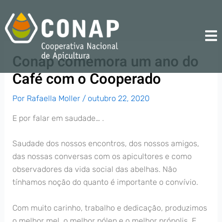
Ir
para
o
conteúdo
Conap comemora um ano do
Café com o Cooperado
Por
Rafaella Moller
/
outubro 22, 2020
E por falar em saudade… .
Saudade dos nossos encontros, dos nossos amigos,
das nossas conversas com os apicultores e como
observadores da vida social das abelhas. Não
tínhamos noção do quanto é importante o convívio.
Com muito carinho, trabalho e dedicação, produzimos
o melhor mel, o melhor pólen e o melhor própolis. E