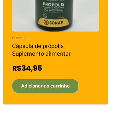
Cápsula
Cápsula de própolis –
Suplemento alimentar
R$
34,95
Adicionar ao carrinho